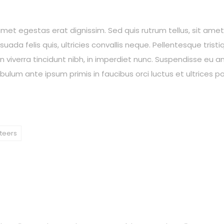
amet egestas erat dignissim. Sed quis rutrum tellus, sit amet 
ada felis quis, ultricies convallis neque. Pellentesque trist
n viverra tincidunt nibh, in imperdiet nunc. Suspendisse eu
bulum ante ipsum primis in faucibus orci luctus et ultrices po
teers