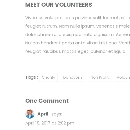
MEET OUR VOLUNTEERS
Vivamus volutpat eros pulvinar velit laoreet, sit 
feugiat rutrum. Nam nulla ipsum, venenatis malesu
dolor pharetra, a euismod nulla dignissim. Aenea
Nullam hendrerit porta ante vitae tristique. Vesti
feugiat faucibus mattis eget, pulvinar et ligula.
Tags :
Charity
Donations
Non Profit
Voloun
One Comment
April
says:
April 18, 2017 at 2:02 pm