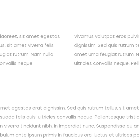
t laoreet, sit amet egestas
Vivamus volutpat eros pulvin
s, sit amet viverra felis.
dignissim. Sed quis rutrum tel
ugiat rutrum. Nam nulla
amet urna feugiat rutrum. N
onvallis neque.
ultricies convallis neque. Pe
amet egestas erat dignissim. Sed quis rutrum tellus, sit amet 
ada felis quis, ultricies convallis neque. Pellentesque trist
n viverra tincidunt nibh, in imperdiet nunc. Suspendisse eu
bulum ante ipsum primis in faucibus orci luctus et ultrices po